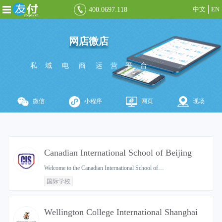
中文
EN
400.0697.118
网店微店
活动票务
私 域 电 商 运 营 平 台
知识付费
社群管理
众筹拍卖
微信
小程序
网页
现场
国际收款
Canadian International School of Beijing
Welcome to the Canadian International School of…
国际学校
Wellington College International Shanghai